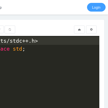
p
Login
its/stdc++.h>
pace
std
;
{