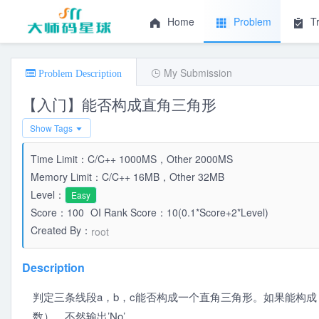
Home
Problem
T
My Submission
Problem Description
【入门】能否构成直角三角形
Show Tags
Time Limit：C/C++ 1000MS，Other 2000MS
Memory Limit：C/C++ 16MB，Other 32MB
Level：
Easy
Score：100
OI Rank Score：10(0.1*Score+2*Level)
Created By：
root
Description
判定三条线段a，b，c能否构成一个直角三角形。如果能构
数），不然输出’No’。