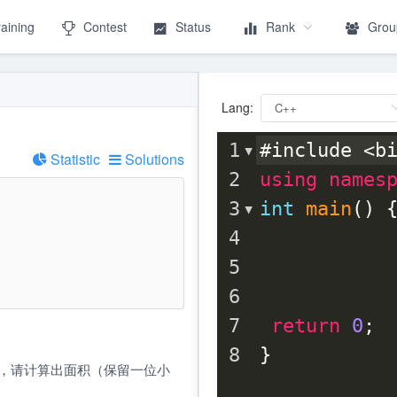
raining
Contest
Status
Rank
Grou
Lang:
1
#include <b
Statistic
Solutions
2
using
names
3
int
main
() 
4
5
6
7
return
0
;
8
}
成，请计算出面积（保留一位小