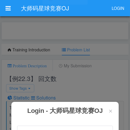
大师码星球竞赛OJ
LOGIN
Training Introduction
Problem List
My Submission
Problem Description
【例22.3】 回文数
Show Tags
Statistic
Solutions
Time Limit：C/C++ 1000MS，Other 2000MS
Login - 大师码星球竞赛OJ
Memory Limit：C/C++ 64MB，Other 128MB
Level：
Mid
Score：100
OI Rank Score：12(0.1*Score+2*Level)