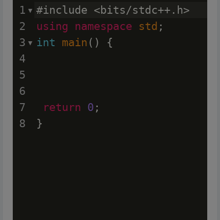
1
#include <bits/stdc++.h>
2
using
namespace
std
;
3
int
main
() {
4
5
6
7
return
0
;
8
}