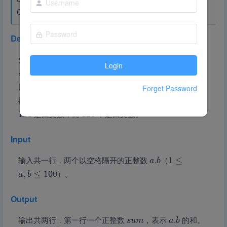
Created By：
root
Description
先计算出两个正整数
的结果
，然后要判断
+
a
b
s
u
m
Login
是不是回文数。
s
u
m
回文数：设
是一任意自然数。若将
的各位数字反向
n
n
Forget Password
排列所得自然数
与
相等，则称
为回文数。例如
n
n
n
1
是回文数，而
不是回文数。
1
2
1
1
2
3
Input
输入共一行，两个以空格隔开的正整数
,
（
1
≤
a
b
）。
,
≤
1
0
0
a
b
Output
输出共两行，第一行一个正整数
，表示
,
的和。
s
u
m
a
b