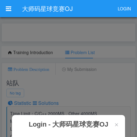
大师码星球竞赛OJ
LOGIN
Training Introduction
Problem List
My Submission
Problem Description
站队
No tag
Statistic
Solutions
Time Limit：C/C++ 2000MS，Other 4000MS
Memory Limit：C/C++ 512MB，Other 1024MB
Login - 大师码星球竞赛OJ
Level：
Easy
Created By：
root