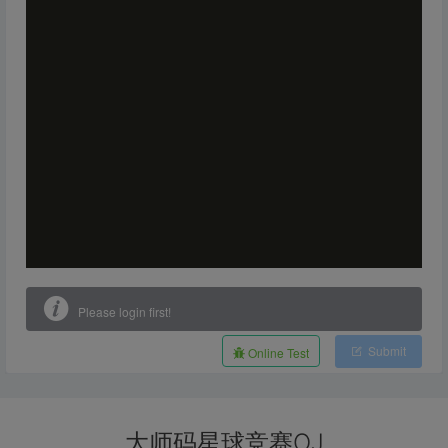
Please login first!
Submit
Online Test
大师码星球竞赛OJ